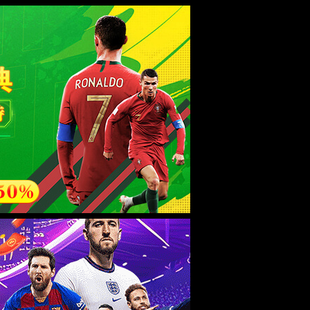
EN
闻
加入我们
联系我们
当前位置：
首页
企业新闻
公司动态
立双边战
企业新闻
略合作会议。太阳
2025-08-12
购总监出席会
喜报！太阳集团娱城8722一储能
电站项目获评中国电力优质工程