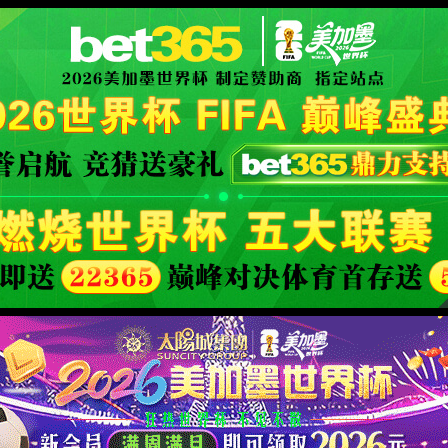
cial website
页
解决方案
产品展示
关于我们
企业新
城8722与印度Reliance集团建
略合作伙伴关系
发布日期：2024-09-27
frastructure Limited（以下简称“Reliance集团”）在上海举行战
liance集团执行副主席、采购总监、特殊项目采购部部长、中国区采