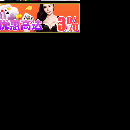
料、媒体与娱
建世界领先的
池系统及梯次
产品及解决方