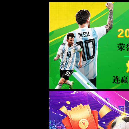
太阳集团娱城8722(股份有限公司)-Offi
首
1GWh! 融捷集团太阳集团娱
9月27日，融捷集团太阳集团娱城8722与Reliance In
集团娱城8722总经理、海外销售总监、项目经理和Re
议。