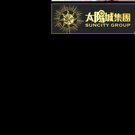
Reliance集团是印度最大的私人联合企业，
乐领域。在新能源板块，Reliance致力于实现到2
新能源和新材料企业。
太阳集团娱城8722是融捷集团旗下的高新技术企
利用和再生的全产业链布局，形成了独特的产业优势，
案，为新能源事业的发展贡献力量。